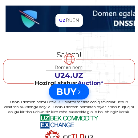
UZ
RU
EN
Salom!
Domen nomi
U24.UZ
Hozirgi status:
Auction*
BUY
Ushbu domen nomi O‘zRTXB platformasida ochiq savdolar uchun
elektron auksionga qo‘yildi. Ushbu domen nomidan foydalanish huquqini
qo'lga kiritish uchun siz kim oshdi savdosida g'olib bo'lishingiz kerak.